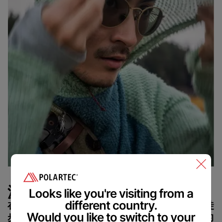
Polartec
®
Accessibility
Feedback.
Welcome in.
源于山径
Looks like you're visiting from a
different country.
在完成为期30天、长达500英里的科罗拉多小径
徒
We are committed to making our website accessible to all
Would you like to switch to your
users.
步之旅
后，
创始人乔·拉波因特一直对
旅途中见到的
Please provide feedback on how we can improve.