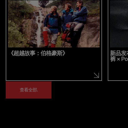
《超越故事：伯格豪斯》
新品发布：
裤 × Po
查看全部.
查看全部.