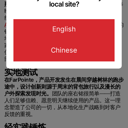
From Industry insider access to
local site?
那种独特面料
念念不忘
，并
思考它能否取代自己每
community updates, stay in the loop with
晚都戴的那顶200克重的毛线帽。 于是，他自学缝
everything we do.
®
纫，在自家车库里制作了几顶轻量化
Polartec
™
Alpha
毛
线帽，并将其投放市场。 当首批毛线帽的
English
销售速度几乎超过了他的生产能力时，他毅然决然
Sign up for our
地辞去了餐厅的工作，创立了这家公司。如今，这
English
newsletter
家公司已发展成为一家小型制造企业，每一件产品
Chinese
仍由公司内部完成从设计、裁剪、缝制到成品的全
部工序。
Chinese
实地测试
Submit
在FarPointe，产品开发发生在晨间穿越树林的跑步
途中，设计创新则源于周末的背包旅行以及漫长的
户外探索发现时光。
团队的座右铭很简单——打造
人们足够信赖、愿意明天继续使用的产品。这一理
念塑造了公司的一切，从本地化生产战略到对客户
反馈的重视。
经实践锤炼