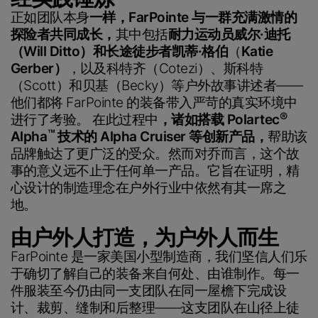
正如团队本身
一样，FarPointe 与一群充满激情的
探险者共同成长，
其中包括
耐力运动员威尔·迪托
（Will Ditto）和长途徒步者凯蒂·格伯
（
Katie
Gerber）
，以及科特齐（Cotezi）、斯科特
（Scott）和贝基（Becky）等户外故事讲述者——
他们都将 FarPointe 的装备带入严苛的真实环境中
®
进行了考验。 在此过程中
，诸如搭载 Polartec
™
Alpha
技术的 Alpha Cruiser 等创新产品，
帮助该
品牌触达了更广泛的受众。然而对乔而言，这个故
事的意义远不止于任何单一产品。它旨在证明，精
心设计的制造理念在户外行业中依然有其一席之
地。
由户外人打造，为户外人而生
FarPointe 是一家美国小型制造商，我们坚信人们乐
于确切了解自己的装备来自何处、由谁制作。每一
件服装至今仍由同一支团队在同一屋檐下完成设
计、裁剪、缝制和后整理——这支团队在山径上徒