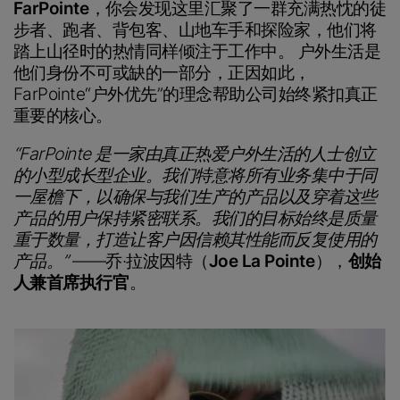
FarPointe
，你会发现这里汇聚了一群充满热忱的徒
步者、跑者、背包客、山地车手和探险家，他们将
踏上山径时的热情同样倾注于工作中。 户外生活是
他们身份不可或缺的一部分，正因如此，
FarPointe“户外优先”的理念帮助公司始终紧扣真正
重要的核心。
“FarPointe 是一家由真正热爱户外生活的人士创立
的小型成长型企业。我们特意将所有业务集中于同
一屋檐下，以确保与我们生产的产品以及穿着这些
产品的用户保持紧密联系。我们的目标始终是质量
重于数量，打造让客户因信赖其性能而反复使用的
产品。”
——乔·拉波因特（
Joe La Pointe
），
创始
人兼首席执行官
。