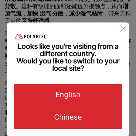
分散
。这种有纹理的面料还能提升接触点，从而
增
加气流
，
加快
湿气
分散
，
减少湿气粘附
，带来无拘
无束的
亲肤舒适感
。
Polartec
®
Accessibility
Feedback.
Welcome in.
除了最大限度地提高皮肤的冷却效果外，
网眼动力
带
还能确保
Speedwear Concept Cooling Jersey
在
Looks like you're visiting from a
整个骑行过程中保持完美贴合，即使
以空气动力学
different country.
姿势骑行
时也是如此。
侧面的穿孔
设计让保持清爽
We are committed to making our website accessible to all
Would you like to switch to your
users.
变得易如反掌，背部的三个
3D网眼口袋
也为您的随
Please provide feedback on how we can improve.
From Industry insider access to
local site?
身物品提供了足够的存放空间。
community updates, stay in the loop with
everything we do.
Bioracer 的新款 Speedwear 概念降温车衣的
推出
正赶上即将到来的
奥运会
，我们对此并不感到惊
English
讶。这个比利时
高性能自行车服装品牌
非常自豪地
Sign up for our
English
支持所有
自行车运动员
--
专业
运动员
、奥运
选手
newsletter
和爱好者
--更加努力地训练，跑得更快。得益于
Chinese
®
™
Polartec
Delta
冷却面料
的
凉爽触感
和
吸湿排汗
特性，在与虚拟对手比赛时专注于您的转速并不会
Chinese
让您出汗。