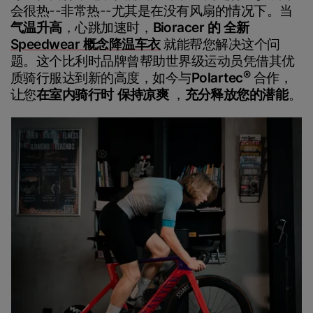
会很热--非常热--尤其是在没有风扇的情况下。当
气温升高
，心跳加速时，
Bioracer 的
全新
Speedwear 概念降温车衣
就能帮您解决这个问
题。这个比利时品牌曾帮助世界级运动员凭借其优
®
质骑行服达到新的高度，如今与
Polartec
合作，
让您
在室内骑行时
保持凉爽
，
充分释放您的潜能
。