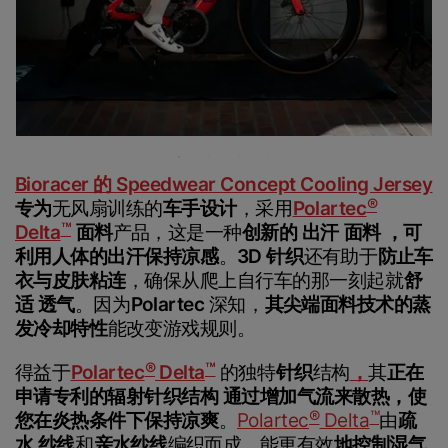
Bioracer 的
Speedwear Concept Cooling Jersey
®
专为
无风扇训练的
车手设计
，采用
Polartec
™
Delta
面料
产品，这是一种
创新的
出汗
面料
，可
利用人体的出汗保持凉感
。
3D 针织
还有助于
防止车
衣与皮肤粘连
，确保从爬上自行车的那一刻起就
舒
适
透气
。因为
Polartec
深知，
其尖端面料技术的蒸
发冷却特性
能改变游戏规则。
®
™
得益于
Polartec
Delta
的独特
针织
结构
，
其
正在
申请专利的辐射针织结构
通过增加气流来散热，使
®
™
您在炎热条件下保持凉爽
。
Polartec
Delta
由
疏
水
纱线
和
亲水纱线
编织而成，能更有效
地控制湿气